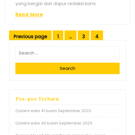
yang bergizi dari dapur redaksi kami.
Read More
Navigasi
Previous page
1
…
3
4
Page
Page
Page
pos
Search
Pos-pos Terbaru
Qolami edisi 41 bulan September 2023
Qolami edisi 40 bulan September 2023