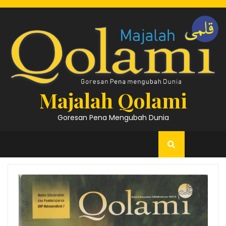
Skip
to
content
Majalah Qolami
Goresan Pena Mengubah Dunia