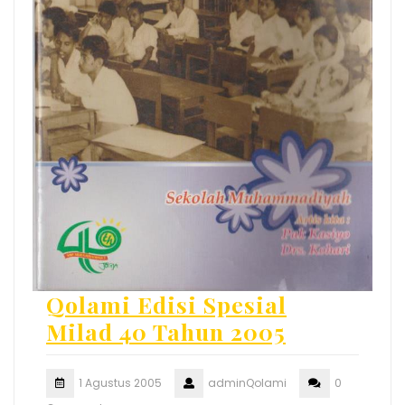
Qolami Edisi Spesial
Milad 40 Tahun 2005
1 Agustus 2005
adminQolami
0