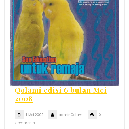
Qolami edisi 6 bulan Mei
2008
4 Mei 2008
adminQolami
0
Comments