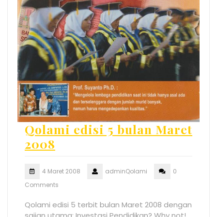
Qolami edisi 5 bulan Maret
2008
4 Maret 2008
adminQolami
0
Comments
Qolami edisi 5 terbit bulan Maret 2008 dengan
sajian utama: Investasi Pendidikan? Why not!